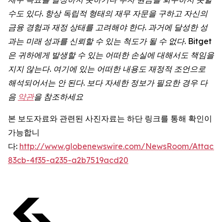
수도
있다
.
항상
독립적
형태의
재무
자문을
구하고
자신의
금융
경험과
재정
상태를
고려해야
한다
.
과거에
달성한
성
과는
미래
성과를
신뢰할
수
있는
척도가
될
수
없다
. Bitget
은
귀하에게
발생할
수
있는
어떠한
손실에
대해서도
책임을
지지
않는다
.
여기에
있는
어떠한
내용도
재정적
조언으로
해석되어서는
안
된다
.
보다
자세한
정보가
필요한
경우
다
음
약관
을
참조하세요
본 보도자료와 관련된 사진자료는 하단 링크를 통해 확인이
가능합니
다:
http://www.globenewswire.com/NewsRoom/Attach
83cb-4f35-a235-a2b7519acd20