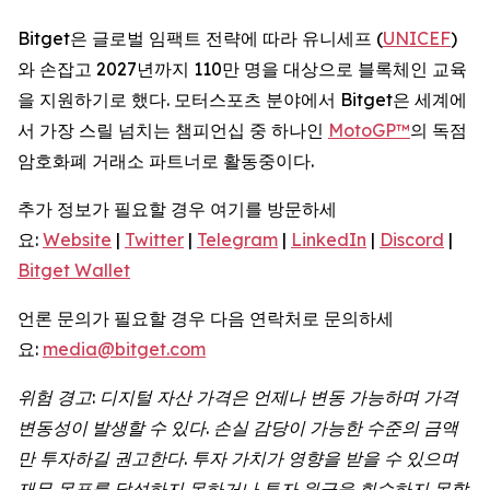
Bitget은 글로벌 임팩트 전략에 따라 유니세프 (
UNICEF
)
와 손잡고 2027년까지 110만 명을 대상으로 블록체인 교육
을 지원하기로 했다. 모터스포츠 분야에서 Bitget은 세계에
서 가장 스릴 넘치는 챔피언십 중 하나인
MotoGP™
의 독점
암호화폐 거래소 파트너로 활동중이다.
추가 정보가 필요할 경우 여기를 방문하세
요:
Website
|
Twitter
|
Telegram
|
LinkedIn
|
Discord
|
Bitget Wallet
언론 문의가 필요할 경우 다음 연락처로 문의하세
요:
media@bitget.com
위험
경고
:
디지털
자산
가격은
언제나
변동
가능하며
가격
변동성이
발생할
수
있다
.
손실
감당이
가능한
수준의
금액
만
투자하길
권고한다
.
투자
가치가
영향을
받을
수
있으며
재무
목표를
달성하지
못하거나
투자
원금을
회수하지
못할