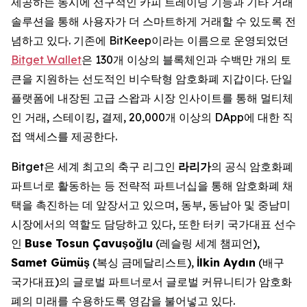
제공하는 동시에 선구적인 카피 트레이딩 기능과 기타 거래
솔루션을 통해 사용자가 더 스마트하게 거래할 수 있도록 전
념하고 있다. 기존에 BitKeep이라는 이름으로 운영되었던
Bitget Wallet
은 130개 이상의 블록체인과 수백만 개의 토
큰을 지원하는 선도적인 비수탁형 암호화폐 지갑이다. 단일
플랫폼에 내장된 고급 스왑과 시장 인사이트를 통해 멀티체
인 거래, 스테이킹, 결제, 20,000개 이상의 DApp에 대한 직
접 액세스를 제공한다.
Bitget은 세계 최고의 축구 리그인
라리가
의 공식 암호화폐
파트너로 활동하는 등 전략적 파트너십을 통해 암호화폐 채
택을 촉진하는 데 앞장서고 있으며, 동부, 동남아 및 중남미
시장에서의 역할도 담당하고 있다, 또한 터키 국가대표 선수
인
Buse Tosun Çavu
ş
o
ğ
lu
(레슬링 세계 챔피언),
Samet Gümü
ş
(복싱 금메달리스트),
İ
lkin Ayd
ı
n
(배구
국가대표)의 글로벌 파트너로서 글로벌 커뮤니티가 암호화
폐의 미래를 수용하도록 영감을 불어넣고 있다.